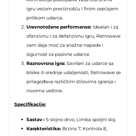
igru većom preciznošću i finim osećajem
prilikom udarca.
Uravnotežene performanse:
Idealan i za
ofanzivnu i za defanzivnu igru, Retrowave
vam daje moć za snažne napade i
sigurnost za pasivne udarce.
Raznovrsna igra:
Savršen za udarce sa
bliske ili srednje udaljenosti, Retrowave se
prilagođava različitim stilovima igranja i
nivoima veštine.
Specifikacije:
Sastav :
5-slojno drvo, Limba spoljni sloj.
Каrakteristike:
Brzina 7, Kontrola 8,