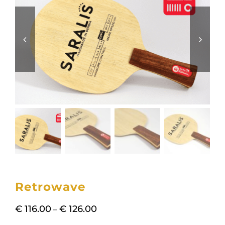
Retrowave
Распон
€
116.00
€
126.00
–
цена: