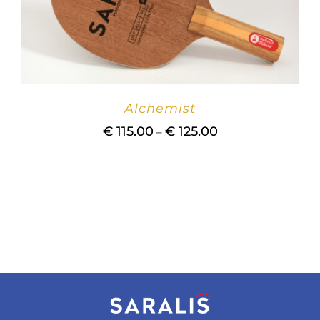
Alchemist
Распон
€
115.00
€
125.00
–
цена:
од
115,00
€
до
125,00
€