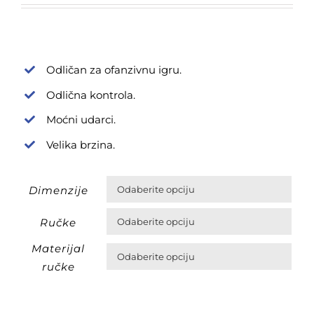
од
116,00
€
Odličan za ofanzivnu igru.
до
Odlična kontrola.
126,00
Moćni udarci.
€
Velika brzina.
Dimenzije

Ručke

Materijal

ručke