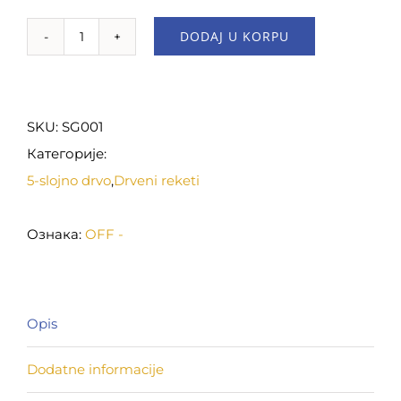
DODAJ U KORPU
Retrowave
količina
SKU:
SG001
Категорије:
5-slojno drvo
,
Drveni reketi
Ознака:
OFF -
Opis
Dodatne informacije