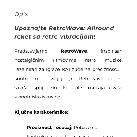
Opis
Upoznajte RetroWave: Allround
reket sa retro vibracijom!
Predstavljamo
RetroWave
, inspirisan
nostalgičnim ritmovima retro muzike.
Dizajniran za igrače koji žude za preciznošću i
kontrolom u svojoj igri. Retrowave donosi
savršen spoj brzine, kontrole i osećaja u vaše
stonotnisko iskustvo.
Ključne karakteristike:
Preciznost i osećaj:
Petoslojna
kontrukcija poboljšava vašu ofanzivnu