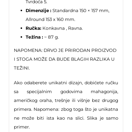
Tvrdoća 5.
Dimenzije :
Standardna 150 × 157 mm,
Allround 153 x 160 mm.
Ručka:
Коnkavna , Ravna.
Теžina :
~ 87 g.
NAPOMENA: DRVO JE PRIRODAN PROIZVOD
I STOGA MOŽE DA BUDE BLAGIH RAZLIKA U
TEŽINI.
Ako odaberete unikatni dizajn, dobićete ručku
sa specijalnim godovima mahagonija,
američkog oraha, trešnje ili višnje bez drugog
primera. Napomena: zbog toga što je unikatna
ne može biti ista kao na slici. Slika je samo
primer.